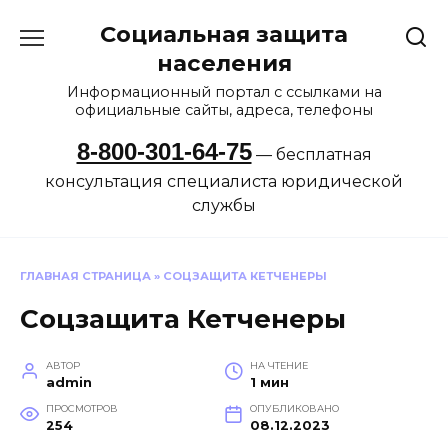
Перейти
Социальная защита
к
содержанию
населения
Информационный портал с ссылками на
официальные сайты, адреса, телефоны
8-800-301-64-75
— бесплатная
консультация специалиста юридической
службы
ГЛАВНАЯ СТРАНИЦА
»
СОЦЗАЩИТА КЕТЧЕНЕРЫ
Соцзащита Кетченеры
АВТОР
НА ЧТЕНИЕ
admin
1 мин
ПРОСМОТРОВ
ОПУБЛИКОВАНО
254
08.12.2023