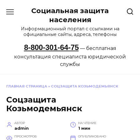
Перейти
Социальная защита
к
содержанию
населения
Информационный портал с ссылками на
официальные сайты, адреса, телефоны
8-800-301-64-75
— бесплатная
консультация специалиста юридической
службы
ГЛАВНАЯ СТРАНИЦА
»
СОЦЗАЩИТА КОЗЬМОДЕМЬЯНСК
Соцзащита
Козьмодемьянск
АВТОР
НА ЧТЕНИЕ
admin
1 мин
ПРОСМОТРОВ
ОПУБЛИКОВАНО