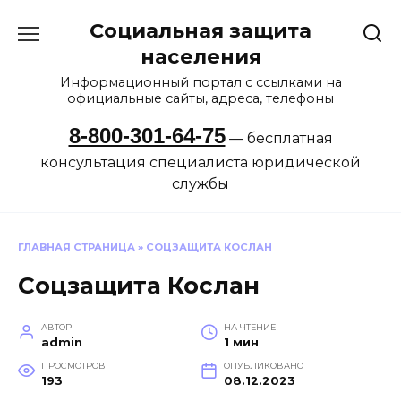
Перейти
Социальная защита
к
содержанию
населения
Информационный портал с ссылками на
официальные сайты, адреса, телефоны
8-800-301-64-75
— бесплатная
консультация специалиста юридической
службы
ГЛАВНАЯ СТРАНИЦА
»
СОЦЗАЩИТА КОСЛАН
Соцзащита Кослан
АВТОР
НА ЧТЕНИЕ
admin
1 мин
ПРОСМОТРОВ
ОПУБЛИКОВАНО
193
08.12.2023