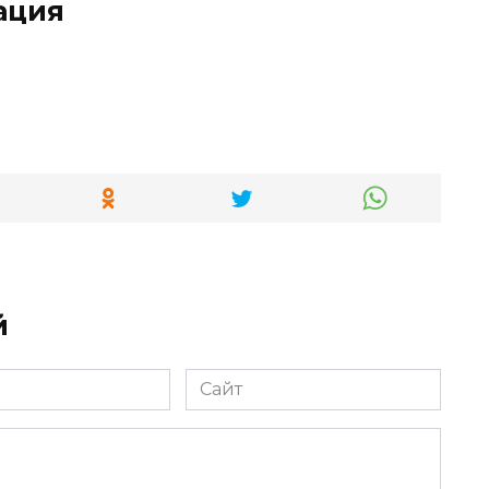
ация
й
Сайт