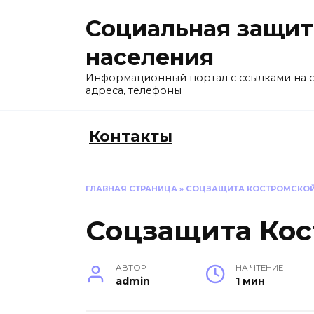
Перейти
Социальная защит
к
содержанию
населения
Информационный портал с ссылками на 
адреса, телефоны
Контакты
ГЛАВНАЯ СТРАНИЦА
»
СОЦЗАЩИТА КОСТРОМСКОЙ
Соцзащита Кос
АВТОР
НА ЧТЕНИЕ
admin
1 мин