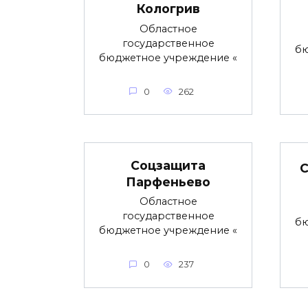
Кологрив
Областное
государственное
бю
бюджетное учреждение «
0
262
Соцзащита
С
Парфеньево
Областное
государственное
бю
бюджетное учреждение «
0
237