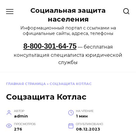
Перейти
Социальная защита
к
содержанию
населения
Информационный портал с ссылками на
официальные сайты, адреса, телефоны
8-800-301-64-75
— бесплатная
консультация специалиста юридической
службы
ГЛАВНАЯ СТРАНИЦА
»
СОЦЗАЩИТА КОТЛАС
Соцзащита Котлас
АВТОР
НА ЧТЕНИЕ
admin
1 мин
ПРОСМОТРОВ
ОПУБЛИКОВАНО
276
08.12.2023