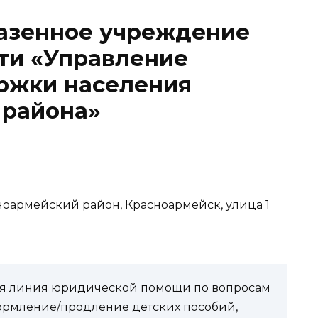
казенное учреждение
ти «Управление
ржки населения
 района»
сноармейский район, Красноармейск, улица 1
чая линия юридической помощи по вопросам
ормление/продление детских пособий,