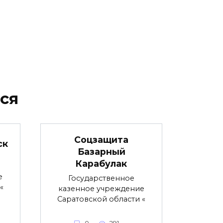
ся
Соцзащита
ск
Базарный
Карабулак
е
Государственное
«
казенное учреждение
Саратовской области «