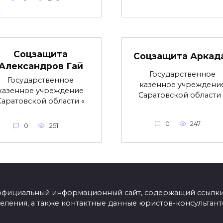
Соцзащита
Соцзащита Аркад
Александров Гай
Государственное
Государственное
казенное учреждени
казенное учреждение
Саратовской области 
Саратовской области «
0
247
0
251
Еофициальный информационный сайт, содержащий ссылки 
еления, а также контактные данные юристов-консультан