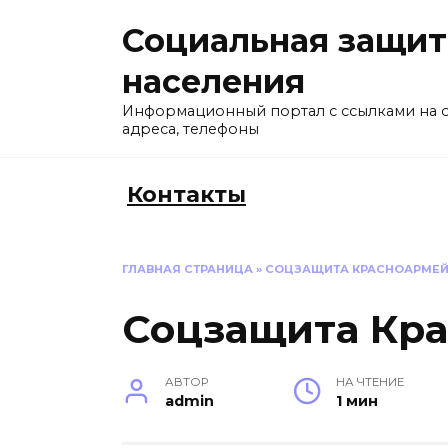
Перейти
Социальная защит
к
содержанию
населения
Информационный портал с ссылками на 
адреса, телефоны
Контакты
ГЛАВНАЯ СТРАНИЦА
»
СОЦЗАЩИТА КРАСНОАРМЕ
Соцзащита Кр
АВТОР
НА ЧТЕНИЕ
admin
1 мин