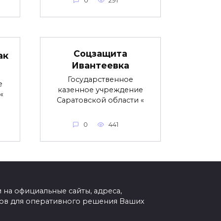
0
291
Соцзащита
ак
Ивантеевка
Государственное
е
казенное учреждение
«
Саратовской области «
0
441
на официальные сайты, адреса,
тов для оперативного решения Ваших