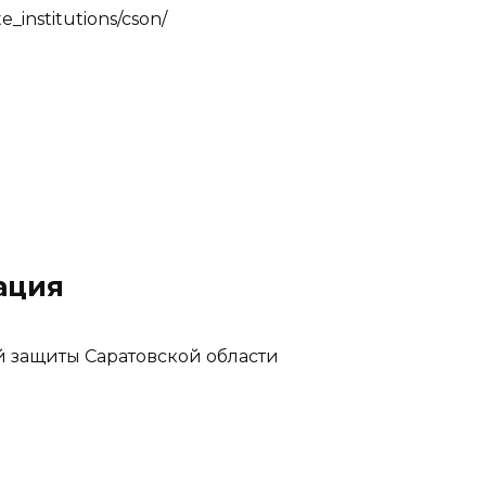
te_institutions/cson/
ация
й защиты Саратовской области