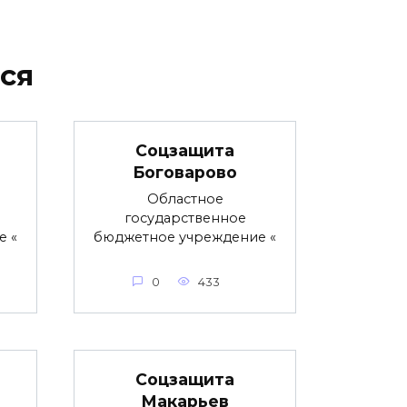
ся
Соцзащита
Боговарово
Областное
государственное
е «
бюджетное учреждение «
0
433
Соцзащита
Макарьев