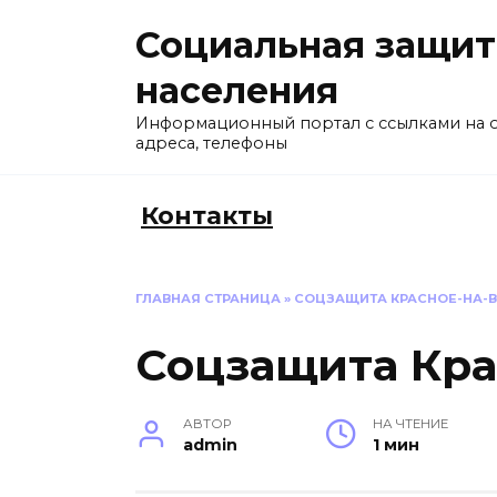
Перейти
Социальная защит
к
содержанию
населения
Информационный портал с ссылками на 
адреса, телефоны
Контакты
ГЛАВНАЯ СТРАНИЦА
»
СОЦЗАЩИТА КРАСНОЕ-НА-
Соцзащита Кра
АВТОР
НА ЧТЕНИЕ
admin
1 мин