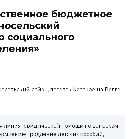
рственное бюджетное
носельский
р социального
еления»
сносельский район, поселок Красное-на-Волге,
чая линия юридической помощи по вопросам
ормление/продление детских пособий,