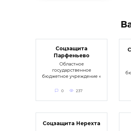
В
Соцзащита
С
Парфеньево
Областное
государственное
бю
бюджетное учреждение «
0
237
Соцзащита Нерехта