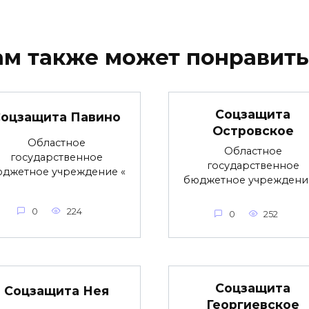
ам также может понравить
Соцзащита
оцзащита Павино
Островское
Областное
Областное
государственное
государственное
джетное учреждение «
бюджетное учреждени
0
224
0
252
Соцзащита
Соцзащита Нея
Георгиевское