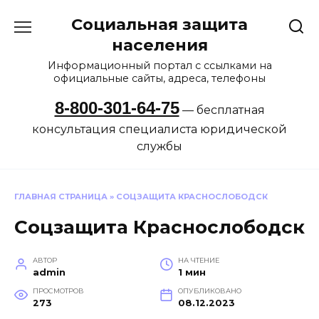
Перейти
Социальная защита
к
содержанию
населения
Информационный портал с ссылками на
официальные сайты, адреса, телефоны
8-800-301-64-75
— бесплатная
консультация специалиста юридической
службы
ГЛАВНАЯ СТРАНИЦА
»
СОЦЗАЩИТА КРАСНОСЛОБОДСК
Соцзащита Краснослободск
АВТОР
НА ЧТЕНИЕ
admin
1 мин
ПРОСМОТРОВ
ОПУБЛИКОВАНО
273
08.12.2023