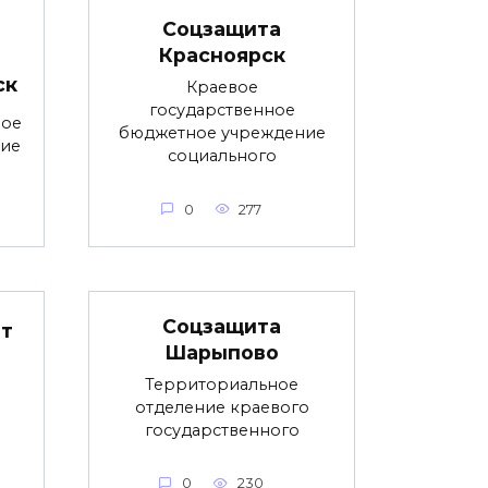
Соцзащита
Красноярск
ск
Краевое
государственное
ное
бюджетное учреждение
ние
социального
0
277
Соцзащита
ет
Шарыпово
Территориальное
отделение краевого
государственного
0
230