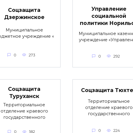
Управление
Соцзащита
социальной
Дзержинское
политики Нориль
Муниципальное
Муниципальное казен
джетное учреждение «
учреждение «Управле
0
273
0
292
Соцзащита
Соцзащита Тюхт
Туруханск
Территориальное
Территориальное
отделение краевого
отделение краевого
государственного
государственного
0
224
0
182