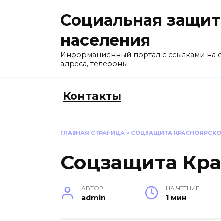
Перейти
Социальная защит
к
содержанию
населения
Информационный портал с ссылками на 
адреса, телефоны
Контакты
ГЛАВНАЯ СТРАНИЦА
»
СОЦЗАЩИТА КРАСНОЯРСКО
Соцзащита Кра
АВТОР
НА ЧТЕНИЕ
admin
1 мин