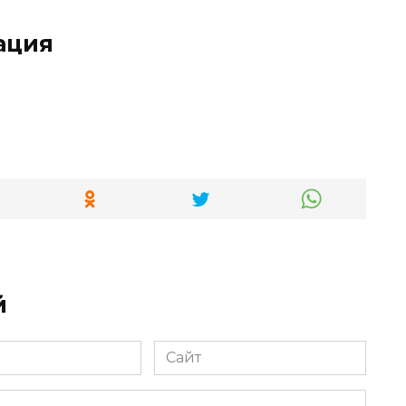
ация
й
Сайт