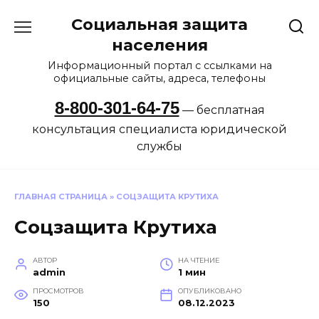
Перейти
Социальная защита
к
содержанию
населения
Информационный портал с ссылками на
официальные сайты, адреса, телефоны
8-800-301-64-75
— бесплатная
консультация специалиста юридической
службы
ГЛАВНАЯ СТРАНИЦА
»
СОЦЗАЩИТА КРУТИХА
Соцзащита Крутиха
АВТОР
НА ЧТЕНИЕ
admin
1 мин
ПРОСМОТРОВ
ОПУБЛИКОВАНО
150
08.12.2023