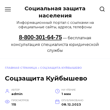
Перейти
Социальная защита
к
содержанию
населения
Информационный портал с ссылками на
официальные сайты, адреса, телефоны
8-800-301-64-75
— бесплатная
консультация специалиста юридической
службы
ГЛАВНАЯ СТРАНИЦА
»
СОЦЗАЩИТА КУЙБЫШЕВО
Соцзащита Куйбышево
АВТОР
НА ЧТЕНИЕ
admin
1 мин
ПРОСМОТРОВ
ОПУБЛИКОВАНО
115
08.12.2023