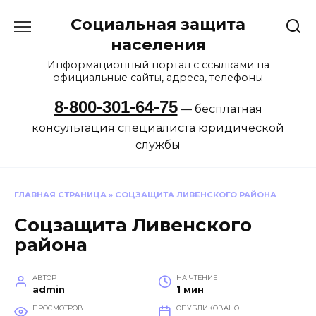
Перейти
Социальная защита
к
содержанию
населения
Информационный портал с ссылками на
официальные сайты, адреса, телефоны
8-800-301-64-75
— бесплатная
консультация специалиста юридической
службы
ГЛАВНАЯ СТРАНИЦА
»
СОЦЗАЩИТА ЛИВЕНСКОГО РАЙОНА
Соцзащита Ливенского
района
АВТОР
НА ЧТЕНИЕ
admin
1 мин
ПРОСМОТРОВ
ОПУБЛИКОВАНО