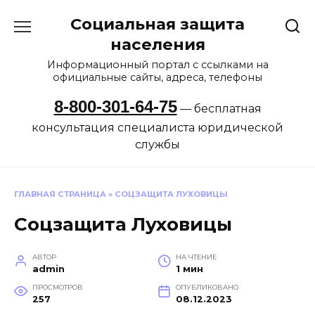
Перейти
Социальная защита
к
содержанию
населения
Информационный портал с ссылками на
официальные сайты, адреса, телефоны
8-800-301-64-75
— бесплатная
консультация специалиста юридической
службы
ГЛАВНАЯ СТРАНИЦА
»
СОЦЗАЩИТА ЛУХОВИЦЫ
Соцзащита Луховицы
АВТОР
НА ЧТЕНИЕ
admin
1 мин
ПРОСМОТРОВ
ОПУБЛИКОВАНО
257
08.12.2023