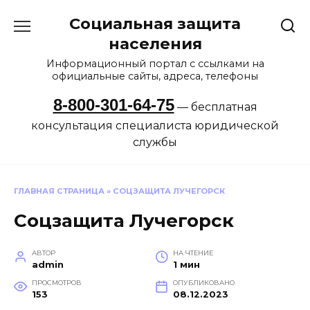
Перейти
Социальная защита
к
содержанию
населения
Информационный портал с ссылками на
официальные сайты, адреса, телефоны
8-800-301-64-75
— бесплатная
консультация специалиста юридической
службы
ГЛАВНАЯ СТРАНИЦА
»
СОЦЗАЩИТА ЛУЧЕГОРСК
Соцзащита Лучегорск
АВТОР
НА ЧТЕНИЕ
admin
1 мин
ПРОСМОТРОВ
ОПУБЛИКОВАНО
153
08.12.2023