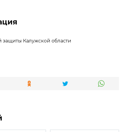
ация
й защиты Калужской области
й