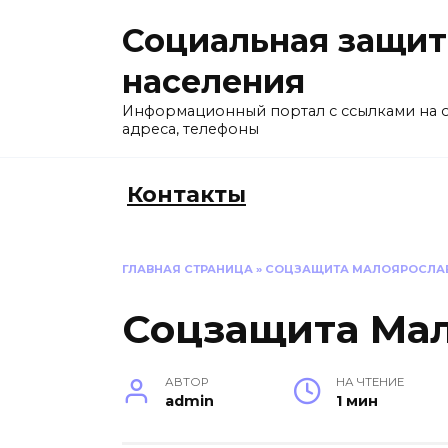
Перейти
Социальная защит
к
содержанию
населения
Информационный портал с ссылками на 
адреса, телефоны
Контакты
ГЛАВНАЯ СТРАНИЦА
»
СОЦЗАЩИТА МАЛОЯРОСЛА
Соцзащита Ма
АВТОР
НА ЧТЕНИЕ
admin
1 мин