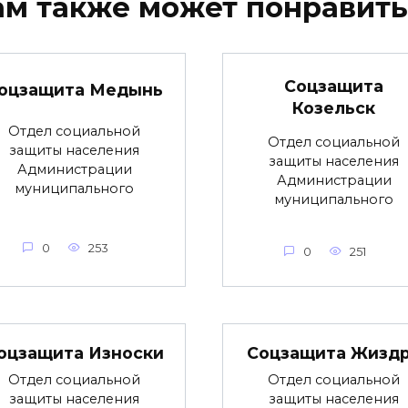
ам также может понравить
Соцзащита
оцзащита Медынь
Козельск
Отдел социальной
Отдел социальной
защиты населения
защиты населения
Администрации
Администрации
муниципального
муниципального
0
253
0
251
оцзащита Износки
Соцзащита Жизд
Отдел социальной
Отдел социальной
защиты населения
защиты населения