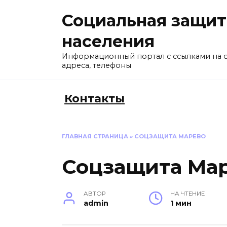
Перейти
Социальная защит
к
содержанию
населения
Информационный портал с ссылками на 
адреса, телефоны
Контакты
ГЛАВНАЯ СТРАНИЦА
»
СОЦЗАЩИТА МАРЕВО
Соцзащита Ма
АВТОР
НА ЧТЕНИЕ
admin
1 мин