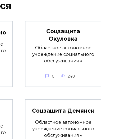
ся
Соцзащита
но
Окуловка
ое
Областное автономное
ого
учреждение социального
обслуживания «
0
240
Соцзащита Демянск
Областное автономное
ое
учреждение социального
ого
обслуживания «