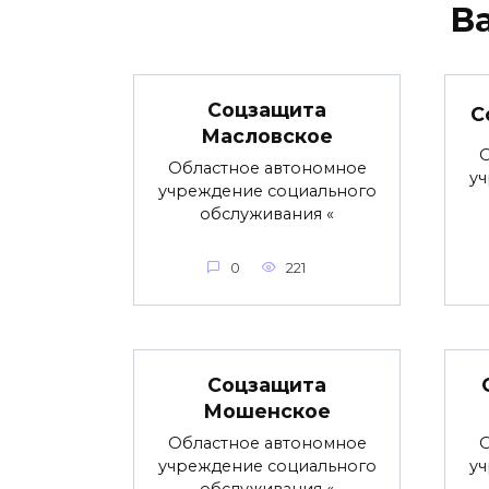
В
Соцзащита
С
Масловское
О
Областное автономное
уч
учреждение социального
обслуживания «
0
221
Соцзащита
Мошенское
Областное автономное
О
учреждение социального
уч
обслуживания «