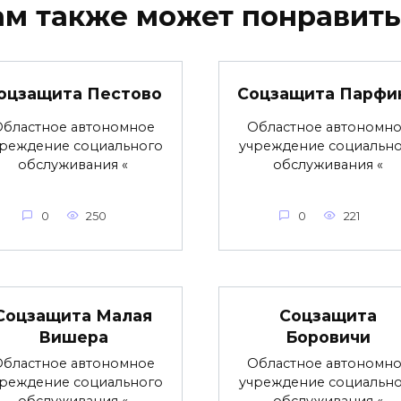
ам также может понравить
оцзащита Пестово
Соцзащита Парфи
бластное автономное
Областное автономн
реждение социального
учреждение социальн
обслуживания «
обслуживания «
0
250
0
221
Соцзащита Малая
Соцзащита
Вишера
Боровичи
бластное автономное
Областное автономн
реждение социального
учреждение социальн
обслуживания «
обслуживания «