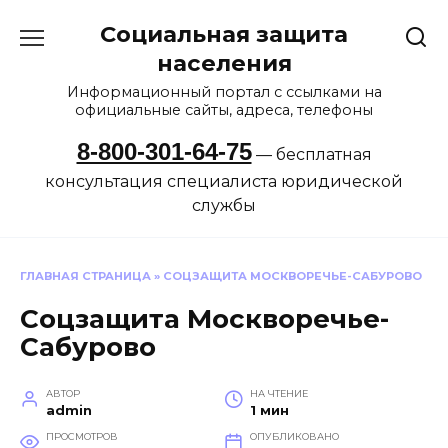
Перейти
Социальная защита
к
содержанию
населения
Информационный портал с ссылками на
официальные сайты, адреса, телефоны
8-800-301-64-75
— бесплатная
консультация специалиста юридической
службы
ГЛАВНАЯ СТРАНИЦА
»
СОЦЗАЩИТА МОСКВОРЕЧЬЕ-САБУРОВО
Соцзащита Москворечье-
Сабурово
АВТОР
НА ЧТЕНИЕ
admin
1 мин
ПРОСМОТРОВ
ОПУБЛИКОВАНО