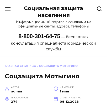
Перейти
Социальная защита
к
содержанию
населения
Информационный портал с ссылками на
официальные сайты, адреса, телефоны
8-800-301-64-75
— бесплатная
консультация специалиста юридической
службы
ГЛАВНАЯ СТРАНИЦА
»
СОЦЗАЩИТА МОТЫГИНО
Соцзащита Мотыгино
АВТОР
НА ЧТЕНИЕ
admin
1 мин
ПРОСМОТРОВ
ОПУБЛИКОВАНО
274
08.12.2023