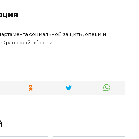
ация
партамента социальной защиты, опеки и
и Орловской области
й