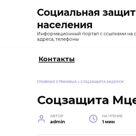
Перейти
Социальная защит
к
содержанию
населения
Информационный портал с ссылками на 
адреса, телефоны
Контакты
ГЛАВНАЯ СТРАНИЦА
»
СОЦЗАЩИТА МЦЕНСК
Соцзащита Мц
АВТОР
НА ЧТЕНИЕ
admin
1 мин