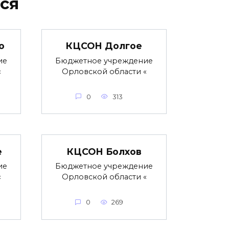
ся
о
КЦСОН Долгое
ие
Бюджетное учреждение
«
Орловской области «
0
313
е
КЦСОН Болхов
ие
Бюджетное учреждение
«
Орловской области «
0
269