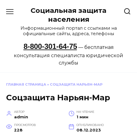
Перейти
Социальная защита
к
содержанию
населения
Информационный портал с ссылками на
официальные сайты, адреса, телефоны
8-800-301-64-75
— бесплатная
консультация специалиста юридической
службы
ГЛАВНАЯ СТРАНИЦА
»
СОЦЗАЩИТА НАРЬЯН-МАР
Соцзащита Нарьян-Мар
АВТОР
НА ЧТЕНИЕ
admin
1 мин
ПРОСМОТРОВ
ОПУБЛИКОВАНО
228
08.12.2023