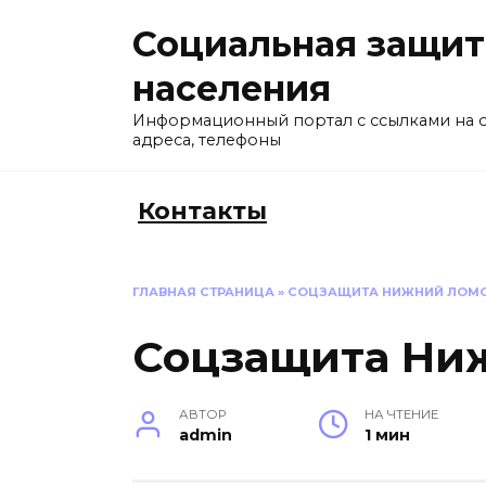
Перейти
Социальная защит
к
содержанию
населения
Информационный портал с ссылками на 
адреса, телефоны
Контакты
ГЛАВНАЯ СТРАНИЦА
»
СОЦЗАЩИТА НИЖНИЙ ЛОМ
Соцзащита Ни
АВТОР
НА ЧТЕНИЕ
admin
1 мин