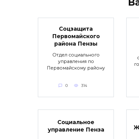
В
Соцзащита
Первомайского
района Пензы
Отдел социального
управления по
г
Первомайскому району
0
314
Социальное
Ж
управление Пенза