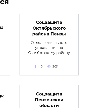
ся
Соцзащита
на
Октябрьского
района Пензы
Отдел социального
управления по
Октябрьскому району
0
269
Соцзащита
цк
Пензенской
области