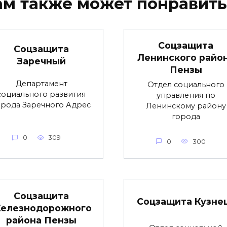
ам также может понравить
Соцзащита
Соцзащита
Ленинского райо
Заречный
Пензы
Департамент
Отдел социального
социального развития
управления по
орода Заречного Адрес
Ленинскому району
города
0
309
0
300
Соцзащита
Соцзащита Кузне
елезнодорожного
района Пензы