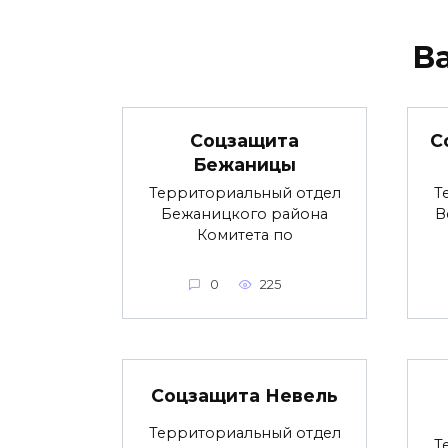
В
Соцзащита
С
Бежаницы
Территориальный отдел
Т
Бежаницкого района
В
Комитета по
0
225
Соцзащита Невель
Территориальный отдел
Т