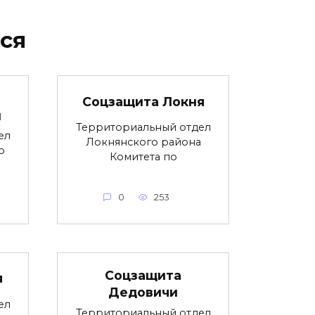
ся
Соцзащита Локня
и
Территориальный отдел
ел
Локнянского района
о
Комитета по
0
253
Соцзащита
я
Дедовичи
ел
Территориальный отдел