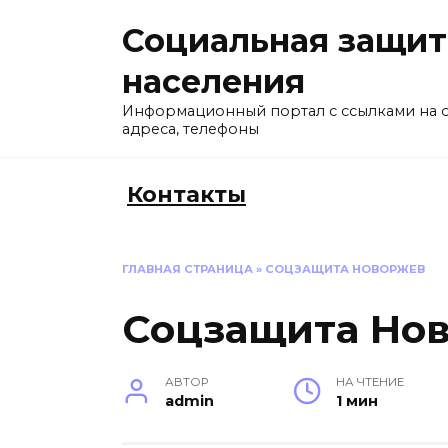
Перейти
Социальная защит
к
содержанию
населения
Информационный портал с ссылками на 
адреса, телефоны
Контакты
ГЛАВНАЯ СТРАНИЦА
»
СОЦЗАЩИТА НОВОРЖЕВ
Соцзащита Но
АВТОР
НА ЧТЕНИЕ
admin
1 мин