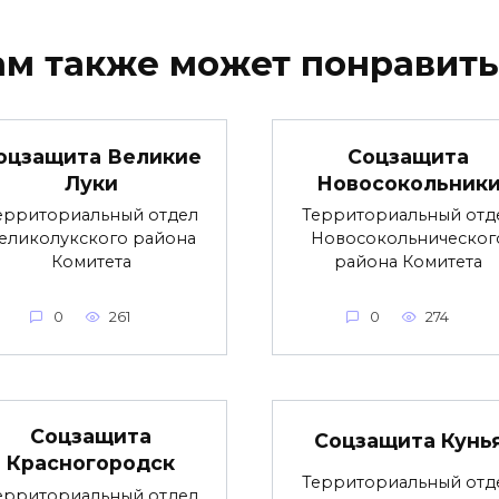
ам также может понравить
оцзащита Великие
Соцзащита
Луки
Новосокольник
ерриториальный отдел
Территориальный отд
еликолукского района
Новосокольническог
Комитета
района Комитета
0
261
0
274
Соцзащита
Соцзащита Кунь
Красногородск
Территориальный отд
ерриториальный отдел