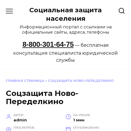
Перейти
Социальная защита
к
содержанию
населения
Информационный портал с ссылками на
официальные сайты, адреса, телефоны
8-800-301-64-75
— бесплатная
консультация специалиста юридической
службы
ГЛАВНАЯ СТРАНИЦА
»
СОЦЗАЩИТА НОВО-ПЕРЕДЕЛКИНО
Соцзащита Ново-
Переделкино
АВТОР
НА ЧТЕНИЕ
admin
1 мин
ПРОСМОТРОВ
ОПУБЛИКОВАНО