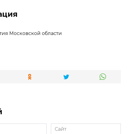
ация
тия Московской области
й
Сайт