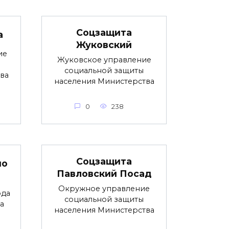
Соцзащита
а
Жуковский
ие
Жуковское управление
социальной защиты
ва
населения Министерства
0
238
Соцзащита
но
Павловский Посад
Окружное управление
ода
социальной защиты
а
населения Министерства