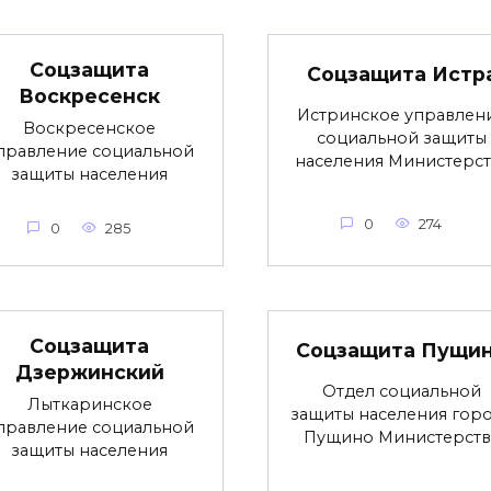
Соцзащита
Соцзащита Истр
Воскресенск
Истринское управлен
Воскресенское
социальной защиты
правление социальной
населения Министерст
защиты населения
0
274
0
285
Соцзащита
Соцзащита Пущи
Дзержинский
Отдел социальной
Лыткаринское
защиты населения гор
правление социальной
Пущино Министерств
защиты населения