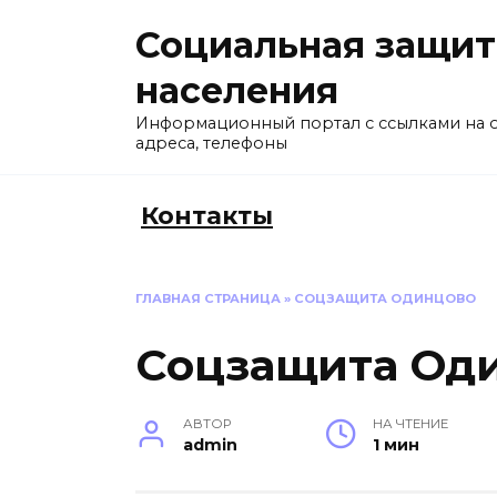
Перейти
Социальная защит
к
содержанию
населения
Информационный портал с ссылками на 
адреса, телефоны
Контакты
ГЛАВНАЯ СТРАНИЦА
»
СОЦЗАЩИТА ОДИНЦОВО
Соцзащита Од
АВТОР
НА ЧТЕНИЕ
admin
1 мин