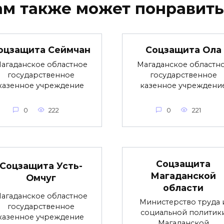
ам также может понравить
оцзащита Сеймчан
Соцзащита Ола
агаданское областное
Магаданское областн
государственное
государственное
казенное учреждение
казенное учреждени
0
222
0
221
Соцзащита
Соцзащита Усть-
Магаданской
Омчуг
области
агаданское областное
Министерство труда 
государственное
социальной политик
казенное учреждение
Магаданской