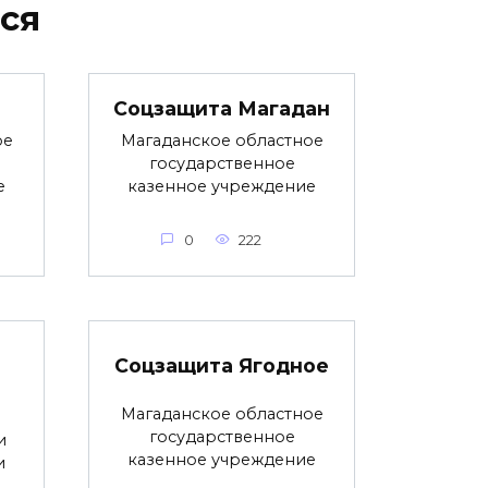
ся
Соцзащита Магадан
ое
Магаданское областное
государственное
е
казенное учреждение
0
222
Соцзащита Ягодное
Магаданское областное
государственное
и
казенное учреждение
и