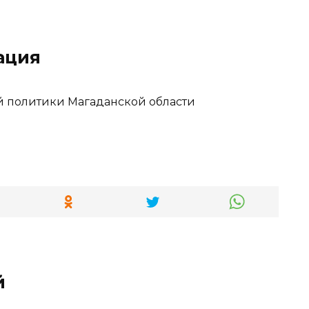
ация
й политики Магаданской области
й