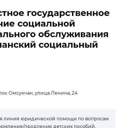
стное государственное
ние социальной
ального обслуживания
чанский социальный
елок Омсукчан, улица Ленина, 24
чая линия юридической помощи по вопросам
ормление/продление детских пособий,