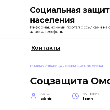
Перейти
Социальная защит
к
содержанию
населения
Информационный портал с ссылками на 
адреса, телефоны
Контакты
ГЛАВНАЯ СТРАНИЦА
»
СОЦЗАЩИТА ОМСУКЧАН
Соцзащита Ом
АВТОР
НА ЧТЕНИЕ
admin
1 мин