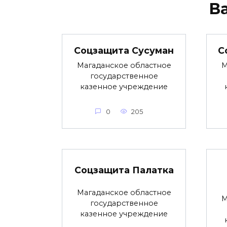
В
Соцзащита Сусуман
С
Магаданское областное
М
государственное
казенное учреждение
0
205
Соцзащита Палатка
Магаданское областное
М
государственное
казенное учреждение