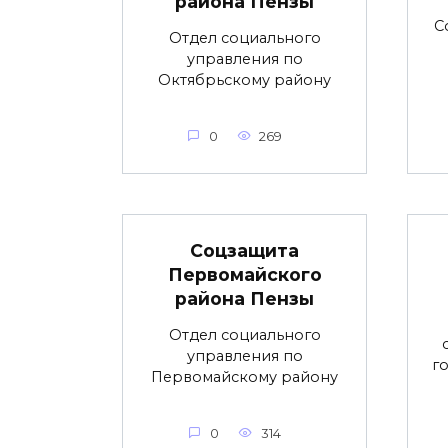
района Пензы
С
Отдел социального
управления по
Октябрьскому району
0
269
Соцзащита
Первомайского
района Пензы
Отдел социального
управления по
г
Первомайскому району
0
314