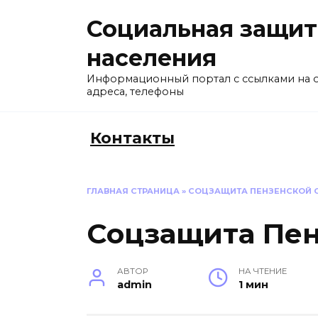
Перейти
Социальная защит
к
содержанию
населения
Информационный портал с ссылками на 
адреса, телефоны
Контакты
ГЛАВНАЯ СТРАНИЦА
»
СОЦЗАЩИТА ПЕНЗЕНСКОЙ 
Соцзащита Пен
АВТОР
НА ЧТЕНИЕ
admin
1 мин