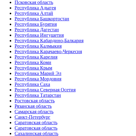
Псковская область
Республика Адыгея
Республика Алтай
Республика Башкортостан
Республика Бурятия
Республика Дагестан
Республика Ингушетия
Республика Кабардино-Балкария
Республика Калмыкия
Республика Карачаево-Черкесия
Республика Карелия
Республика Коми
Республика Крым
Республика Марий Эл
Республика Мордовия
Республика Саха
Республика Северная Осетия
Республика Татарстан
Ростовская область
Рязанская область
Самарская область
Санкт-Петербург
Саратовская область
Саратовская область
Сахалинская область