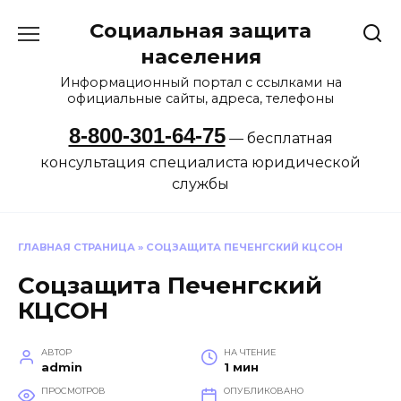
Перейти
Социальная защита
к
содержанию
населения
Информационный портал с ссылками на
официальные сайты, адреса, телефоны
8-800-301-64-75
— бесплатная
консультация специалиста юридической
службы
ГЛАВНАЯ СТРАНИЦА
»
СОЦЗАЩИТА ПЕЧЕНГСКИЙ КЦСОН
Соцзащита Печенгский
КЦСОН
АВТОР
НА ЧТЕНИЕ
admin
1 мин
ПРОСМОТРОВ
ОПУБЛИКОВАНО