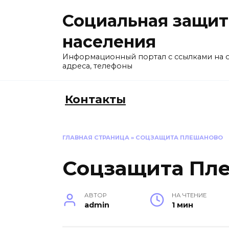
Перейти
Социальная защит
к
содержанию
населения
Информационный портал с ссылками на 
адреса, телефоны
Контакты
ГЛАВНАЯ СТРАНИЦА
»
СОЦЗАЩИТА ПЛЕШАНОВО
Соцзащита Пл
АВТОР
НА ЧТЕНИЕ
admin
1 мин