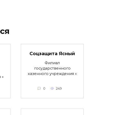
ся
Соцзащита Ясный
Филиал
государственного
казенного учреждения «
 «
0
249