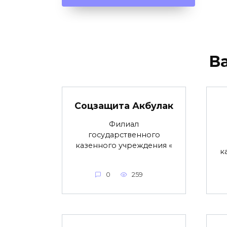
В
Соцзащита Акбулак
Филиал
государственного
казенного учреждения «
к
0
259