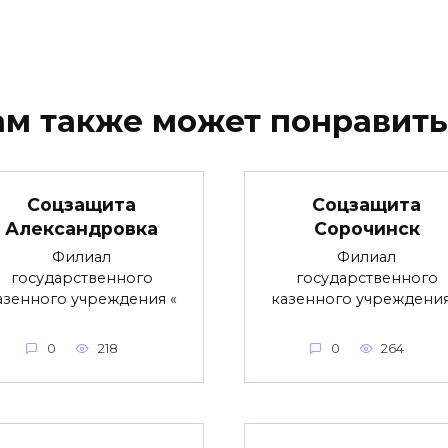
ам также может понравить
Соцзащита
Соцзащита
Александровка
Сорочинск
Филиал
Филиал
государственного
государственного
азенного учреждения «
казенного учреждения
0
218
0
264