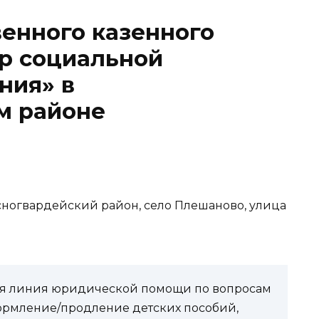
енного казенного
р социальной
ния» в
м районе
асногвардейский район, село Плешаново, улица
чая линия юридической помощи по вопросам
ормление/продление детских пособий,