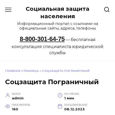
Перейти
Социальная защита
к
содержанию
населения
Информационный портал с ссылками на
официальные сайты, адреса, телефоны
8-800-301-64-75
— бесплатная
консультация специалиста юридической
службы
ГЛАВНАЯ СТРАНИЦА
»
СОЦЗАЩИТА ПОГРАНИЧНЫЙ
Соцзащита Пограничный
АВТОР
НА ЧТЕНИЕ
admin
1 мин
ПРОСМОТРОВ
ОПУБЛИКОВАНО
160
08.12.2023