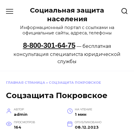
Перейти
Социальная защита
к
содержанию
населения
Информационный портал с ссылками на
официальные сайты, адреса, телефоны
8-800-301-64-75
— бесплатная
консультация специалиста юридической
службы
ГЛАВНАЯ СТРАНИЦА
»
СОЦЗАЩИТА ПОКРОВСКОЕ
Соцзащита Покровское
АВТОР
НА ЧТЕНИЕ
admin
1 мин
ПРОСМОТРОВ
ОПУБЛИКОВАНО
164
08.12.2023