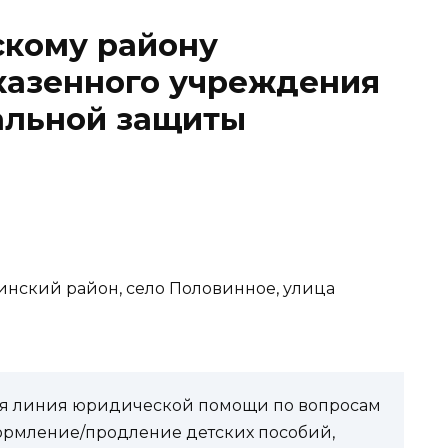
скому району
казенного учреждения
альной защиты
винский район, село Половинное, улица
чая линия юридической помощи по вопросам
ормление/продление детских пособий,