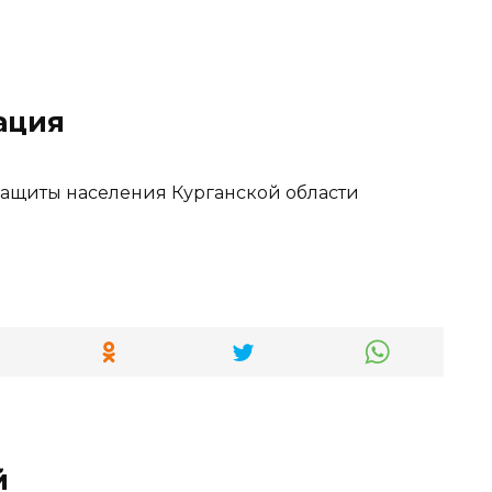
ация
защиты населения Курганской области
й