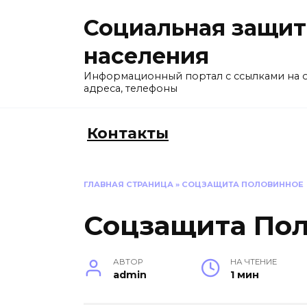
Перейти
Социальная защит
к
содержанию
населения
Информационный портал с ссылками на 
адреса, телефоны
Контакты
ГЛАВНАЯ СТРАНИЦА
»
СОЦЗАЩИТА ПОЛОВИННОЕ
Соцзащита По
АВТОР
НА ЧТЕНИЕ
admin
1 мин