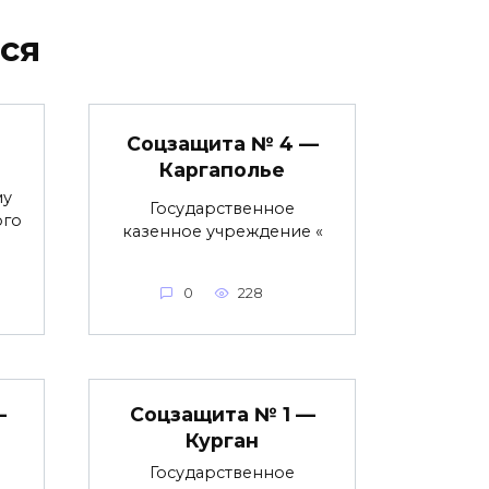
ся
Соцзащита № 4 —
Каргаполье
му
Государственное
ого
казенное учреждение «
0
228
—
Соцзащита № 1 —
Курган
Государственное