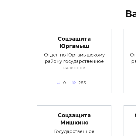
В
Соцзащита
Юргамыш
Отдел по Юргамышскому
От
району государственное
р
казенное
0
283
Соцзащита
Мишкино
Государственное