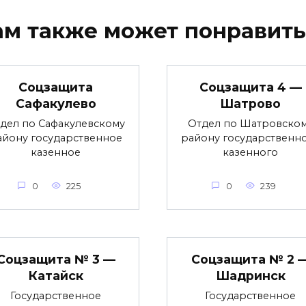
ам также может понравить
Соцзащита
Соцзащита 4 —
Сафакулево
Шатрово
дел по Сафакулевскому
Отдел по Шатровско
айону государственное
району государственн
казенное
казенного
0
225
0
239
Соцзащита № 3 —
Соцзащита № 2 
Катайск
Шадринск
Государственное
Государственное