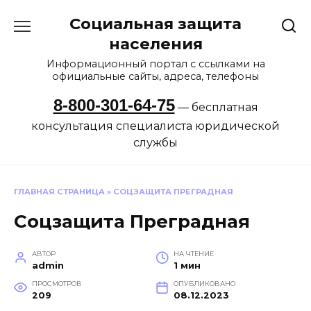
Перейти
Социальная защита
к
содержанию
населения
Информационный портал с ссылками на
официальные сайты, адреса, телефоны
8-800-301-64-75
— бесплатная
консультация специалиста юридической
службы
ГЛАВНАЯ СТРАНИЦА
»
СОЦЗАЩИТА ПРЕГРАДНАЯ
Соцзащита Преградная
АВТОР
НА ЧТЕНИЕ
admin
1 мин
ПРОСМОТРОВ
ОПУБЛИКОВАНО
209
08.12.2023