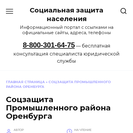
Перейти
Социальная защита
к
содержанию
населения
Информационный портал с ссылками на
официальные сайты, адреса, телефоны
8-800-301-64-75
— бесплатная
консультация специалиста юридической
службы
ГЛАВНАЯ СТРАНИЦА
»
СОЦЗАЩИТА ПРОМЫШЛЕННОГО
РАЙОНА ОРЕНБУРГА
Соцзащита
Промышленного района
Оренбурга
АВТОР
НА ЧТЕНИЕ