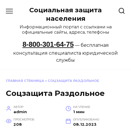
Перейти
Социальная защита
к
содержанию
населения
Информационный портал с ссылками на
официальные сайты, адреса, телефоны
8-800-301-64-75
— бесплатная
консультация специалиста юридической
службы
ГЛАВНАЯ СТРАНИЦА
»
СОЦЗАЩИТА РАЗДОЛЬНОЕ
Соцзащита Раздольное
АВТОР
НА ЧТЕНИЕ
admin
1 мин
ПРОСМОТРОВ
ОПУБЛИКОВАНО
208
08.12.2023