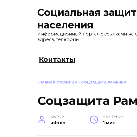
Перейти
Социальная защит
к
содержанию
населения
Информационный портал с ссылками на 
адреса, телефоны
Контакты
ГЛАВНАЯ СТРАНИЦА
»
СОЦЗАЩИТА РАМЕНКИ
Соцзащита Ра
АВТОР
НА ЧТЕНИЕ
admin
1 мин