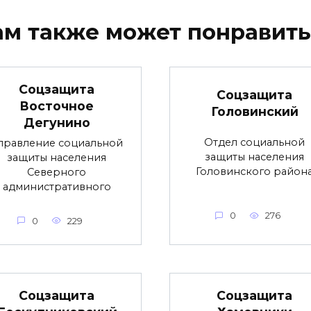
ам также может понравить
Соцзащита
Соцзащита
Восточное
Головинский
Дегунино
Отдел социальной
правление социальной
защиты населения
защиты населения
Головинского район
Северного
административного
0
276
0
229
Соцзащита
Соцзащита