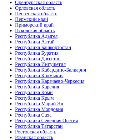
Оренбургская область
Орловская область
Пензенская область
Пермский край
Приморский край
Псковская область
Республика Адыгея
Республика Алтай
Республика Башкортостан
Республика Бурятия
Республика Дагестан
Республика Ингушетия
Республика Кабардино-Балкария
Республика Калмыкия
Республика Карачаево-Черкесия
Республика Карелия
Республика Коми
Республика Крым
Республика Марий Эл
Республика Мордовия
Республика Саха
Республика Северная Осетия
Республика Татарстан
Ростовская область
Рязанская область