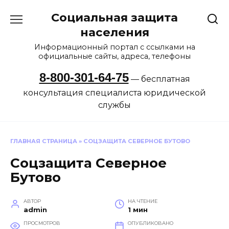
Перейти
Социальная защита
к
содержанию
населения
Информационный портал с ссылками на
официальные сайты, адреса, телефоны
8-800-301-64-75
— бесплатная
консультация специалиста юридической
службы
ГЛАВНАЯ СТРАНИЦА
»
СОЦЗАЩИТА СЕВЕРНОЕ БУТОВО
Соцзащита Северное
Бутово
АВТОР
НА ЧТЕНИЕ
admin
1 мин
ПРОСМОТРОВ
ОПУБЛИКОВАНО