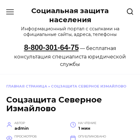
Перейти
Социальная защита
к
содержанию
населения
Информационный портал с ссылками на
официальные сайты, адреса, телефоны
8-800-301-64-75
— бесплатная
консультация специалиста юридической
службы
ГЛАВНАЯ СТРАНИЦА
»
СОЦЗАЩИТА СЕВЕРНОЕ ИЗМАЙЛОВО
Соцзащита Северное
Измайлово
АВТОР
НА ЧТЕНИЕ
admin
1 мин
ПРОСМОТРОВ
ОПУБЛИКОВАНО