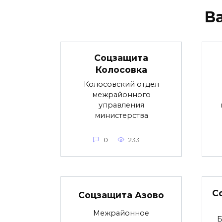
В
Соцзащита
Колосовка
Колосовский отдел
межрайонного
управления
министерства
0
233
С
Соцзащита Азово
Межрайонное
Б