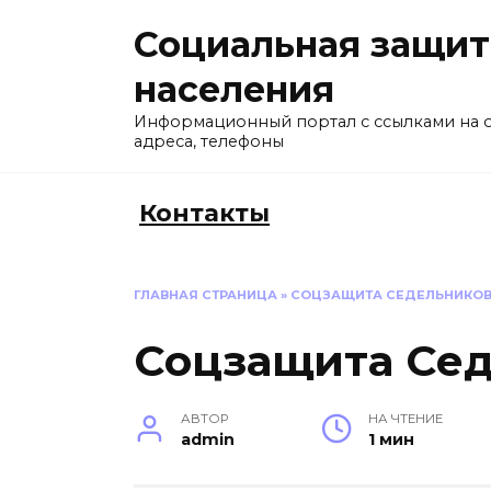
Перейти
Социальная защит
к
содержанию
населения
Информационный портал с ссылками на 
адреса, телефоны
Контакты
ГЛАВНАЯ СТРАНИЦА
»
СОЦЗАЩИТА СЕДЕЛЬНИКО
Соцзащита Се
АВТОР
НА ЧТЕНИЕ
admin
1 мин