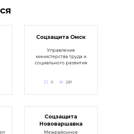
ся
Соцзащита Омск
Управление
министерства труда и
социального развития
0
281
Соцзащита
Нововаршавка
ел
Межрайонное