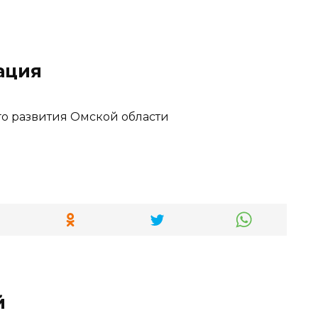
ация
го развития Омской области
й