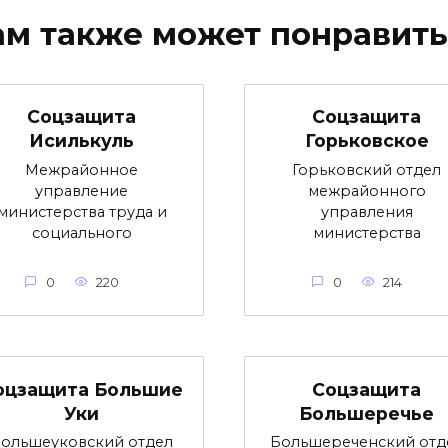
ам также может понравить
Соцзащита
Соцзащита
Исилькуль
Горьковское
Межрайонное
Горьковский отдел
управление
межрайонного
министерства труда и
управления
социального
министерства
0
220
0
214
оцзащита Большие
Соцзащита
Уки
Большеречье
ольшеуковский отдел
Большереченский отд