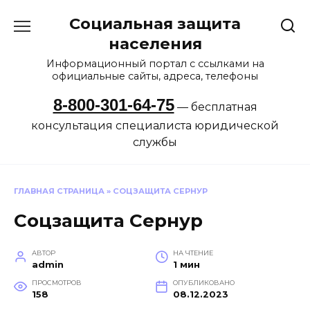
Перейти
Социальная защита
к
содержанию
населения
Информационный портал с ссылками на
официальные сайты, адреса, телефоны
8-800-301-64-75
— бесплатная
консультация специалиста юридической
службы
ГЛАВНАЯ СТРАНИЦА
»
СОЦЗАЩИТА СЕРНУР
Соцзащита Сернур
АВТОР
НА ЧТЕНИЕ
admin
1 мин
ПРОСМОТРОВ
ОПУБЛИКОВАНО
158
08.12.2023