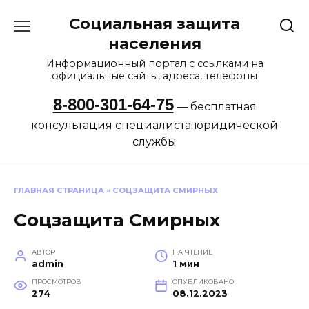
Перейти
Социальная защита
к
содержанию
населения
Информационный портал с ссылками на
официальные сайты, адреса, телефоны
8-800-301-64-75
— бесплатная
консультация специалиста юридической
службы
ГЛАВНАЯ СТРАНИЦА
»
СОЦЗАЩИТА СМИРНЫХ
Соцзащита Смирных
АВТОР
НА ЧТЕНИЕ
admin
1 мин
ПРОСМОТРОВ
ОПУБЛИКОВАНО
274
08.12.2023