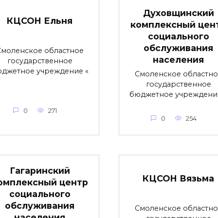
Духовщинский
КЦСОН Ельня
комплексный цен
социального
обслуживания
Смоленское областное
населения
государственное
джетное учреждение «
Смоленское областно
государственное
бюджетное учреждени
0
271
0
254
Гагаринский
КЦСОН Вязьма
омплексный центр
социального
обслуживания
Смоленское областно
населения