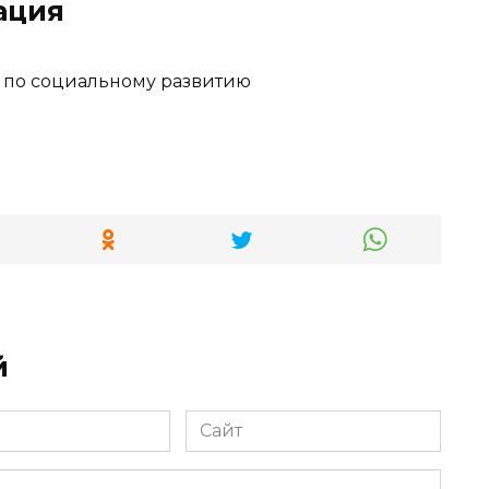
ация
 по социальному развитию
й
Сайт