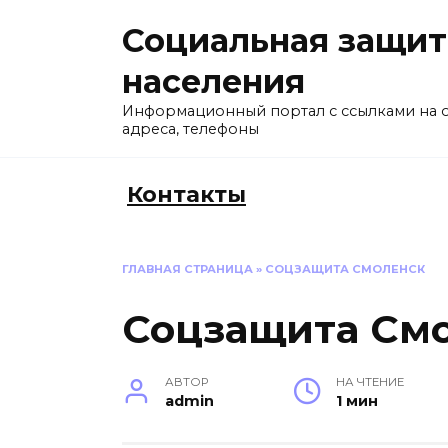
Перейти
Социальная защит
к
содержанию
населения
Информационный портал с ссылками на 
адреса, телефоны
Контакты
ГЛАВНАЯ СТРАНИЦА
»
СОЦЗАЩИТА СМОЛЕНСК
Соцзащита См
АВТОР
НА ЧТЕНИЕ
admin
1 мин