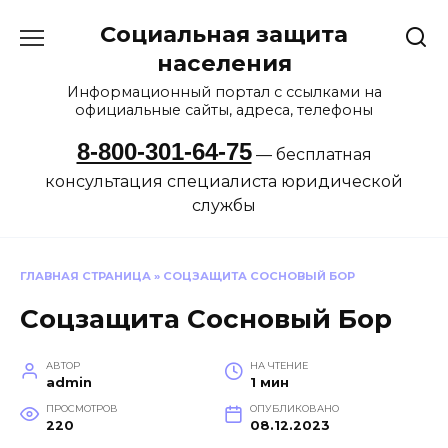
Перейти
Социальная защита
к
содержанию
населения
Информационный портал с ссылками на
официальные сайты, адреса, телефоны
8-800-301-64-75
— бесплатная
консультация специалиста юридической
службы
ГЛАВНАЯ СТРАНИЦА
»
СОЦЗАЩИТА СОСНОВЫЙ БОР
Соцзащита Сосновый Бор
АВТОР
НА ЧТЕНИЕ
admin
1 мин
ПРОСМОТРОВ
ОПУБЛИКОВАНО
220
08.12.2023