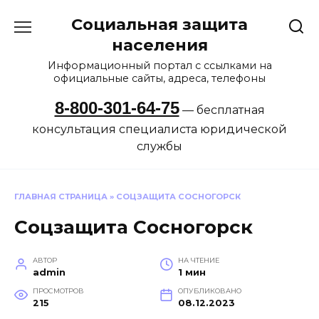
Перейти
Социальная защита
к
содержанию
населения
Информационный портал с ссылками на
официальные сайты, адреса, телефоны
8-800-301-64-75
— бесплатная
консультация специалиста юридической
службы
ГЛАВНАЯ СТРАНИЦА
»
СОЦЗАЩИТА СОСНОГОРСК
Соцзащита Сосногорск
АВТОР
НА ЧТЕНИЕ
admin
1 мин
ПРОСМОТРОВ
ОПУБЛИКОВАНО
215
08.12.2023