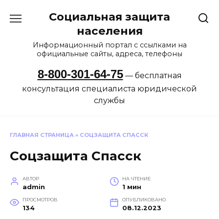
Перейти
Социальная защита
к
содержанию
населения
Информационный портал с ссылками на
официальные сайты, адреса, телефоны
8-800-301-64-75
— бесплатная
консультация специалиста юридической
службы
ГЛАВНАЯ СТРАНИЦА
»
СОЦЗАЩИТА СПАССК
Соцзащита Спасск
АВТОР
НА ЧТЕНИЕ
admin
1 мин
ПРОСМОТРОВ
ОПУБЛИКОВАНО
134
08.12.2023