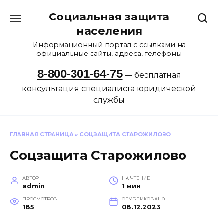
Перейти
Социальная защита
к
содержанию
населения
Информационный портал с ссылками на
официальные сайты, адреса, телефоны
8-800-301-64-75
— бесплатная
консультация специалиста юридической
службы
ГЛАВНАЯ СТРАНИЦА
»
СОЦЗАЩИТА СТАРОЖИЛОВО
Соцзащита Старожилово
АВТОР
НА ЧТЕНИЕ
admin
1 мин
ПРОСМОТРОВ
ОПУБЛИКОВАНО
185
08.12.2023