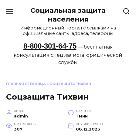
Перейти
Социальная защита
к
содержанию
населения
Информационный портал с ссылками на
официальные сайты, адреса, телефоны
8-800-301-64-75
— бесплатная
консультация специалиста юридической
службы
ГЛАВНАЯ СТРАНИЦА
»
СОЦЗАЩИТА ТИХВИН
Соцзащита Тихвин
АВТОР
НА ЧТЕНИЕ
admin
1 мин
ПРОСМОТРОВ
ОПУБЛИКОВАНО
307
08.12.2023