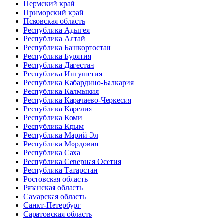
Пермский край
Приморский край
Псковская область
Республика Адыгея
Республика Алтай
Республика Башкортостан
Республика Бурятия
Республика Дагестан
Республика Ингушетия
Республика Кабардино-Балкария
Республика Калмыкия
Республика Карачаево-Черкесия
Республика Карелия
Республика Коми
Республика Крым
Республика Марий Эл
Республика Мордовия
Республика Саха
Республика Северная Осетия
Республика Татарстан
Ростовская область
Рязанская область
Самарская область
Санкт-Петербург
Саратовская область