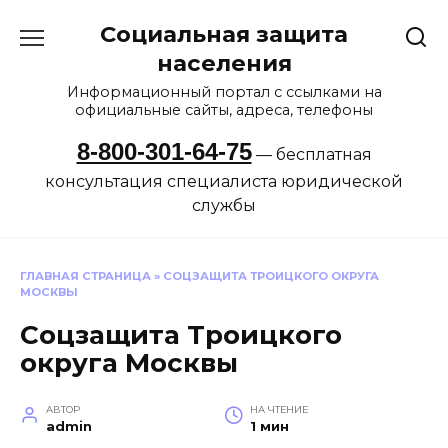
Перейти
Социальная защита
к
содержанию
населения
Информационный портал с ссылками на
официальные сайты, адреса, телефоны
8-800-301-64-75
— бесплатная
консультация специалиста юридической
службы
ГЛАВНАЯ СТРАНИЦА
»
СОЦЗАЩИТА ТРОИЦКОГО ОКРУГА
МОСКВЫ
Соцзащита Троицкого
округа Москвы
АВТОР
НА ЧТЕНИЕ
admin
1 мин